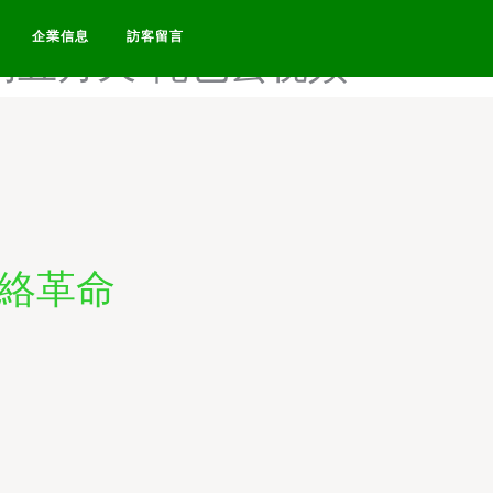
去伦理网站-俺也去伦理资源
企業信息
訪客留言
网五月天-俺也去视频
網絡革命