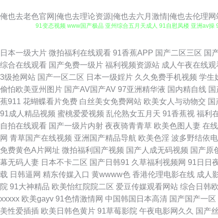
俺也去老色官网|俺也去理论资源|俺也去六月激情|俺也去伦理网
91变态视频 www国产极品 亚州综合五月天成人 91自慰凤楼 亚洲av操
久久精品人妻 91麻豆传媒免费卡通 国产精品久久人 日本啊V网 91n视
日本一级大片
微拍福利在线观看
91香蕉APP
国产二区三区
国
综合在线观看
国产免费一级片
福利视频资源站
成人午夜在线观
成人 国产久久一区 影音先锋女人av鲁 国产AV99TV 91色美白乳 黑料日
3级抢网站
国产一区二区
日本一级婬片
久久免费手机视频
学生
偷怕欧美亚州图片
国产AV国产AV
97亚洲精华液
国内精自线
国
视频免费观看 国产婷婷视频一区二区 日韩一本道旡码AⅤ 91九色色窝窝
蕉911
花蝴蝶看片免费
白丝美女免费网站
欧美女人与动物交
国
91成人精品视频
蜜桃爱爱视频
乱伦熟女五月天
91香蕉视
福利
精品传媒 丁香人妻五月 免费看51 影音先锋AV小说资源 91在线视频免
自拍在线观看
国产一级片内射
夜夜骑青青草
欧美色图人妻
在线
网
青草国产在线视频
亚洲国产精品导航
欧美色淫
波多野结依电
线观看网 国产福利AV网站 青草伊人大香蕉 尤物视频在线一区 91综合苹
免费黄色A片网址
微拍福利国产视频
国产人成无码视频
国产原
幕无码人妻
日本不卡二区
国产日韩91
久草福利视频网
91日日
在线观看 蜜桃视频官网 性爱99网 91蜜桃在线播放 国产传媒专区 欧美视
载
日韩逼网
精东传媒入口
黄wwww色
香港伦理电影在线
成人
院
91大神精品
欧美怡红院院二区
爱豆传媒观看网站
综合日韩
品 亚洲九九精品视频 超碰艹艹 91大学生视频在线观看 福利视频欧美 91
xxxxx
欧美gayv
91色情激情网
中国韩国日本高清
国产国产一区
美性爱插插
欧美日韩色黄片
91草莓影院
午夜电影网久久
国产
先锋夜色资源 丝袜熟女伪娘 一区二区三区 91在线视频资源 另类性爱综合