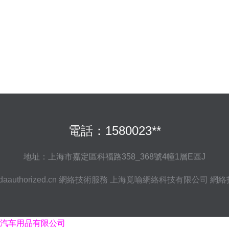
電話：1580023**
地址：上海市嘉定區科福路358_368號4幢1層E區J
aauthorized.cn
網絡技術服務
上海覓喻網絡科技有限公司
網絡
汽车用品有限公司