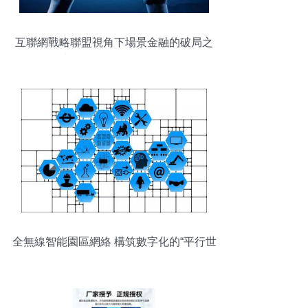
互聯網戰略聯盟視角下場景金融的破局之
道——以FinHouse網絡技術服務為例
全無線智能園區網絡 構筑數字化的“平行世
界”