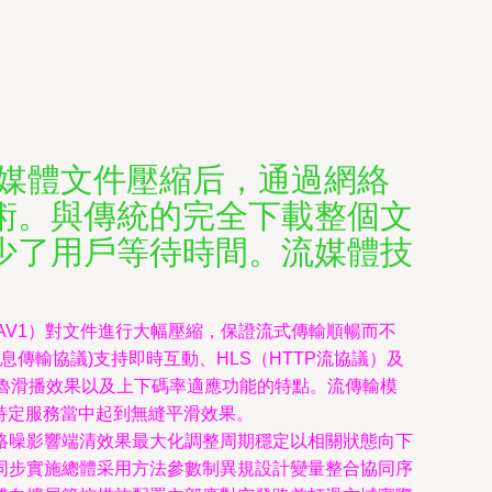
種將多媒體文件壓縮后，通過網絡
術。與傳統的完全下載整個文
少了用戶等待時間。流媒體技
效的AV1）對文件進行大幅壓縮，保證流式傳輸順暢而不
息傳輸協議)支持即時互動、HLS（HTTP流協議）及
的魯滑播效果以及上下碼率適應功能的特點。流傳輸模
機特定服務當中起到無縫平滑效果。
絡噪影響端清效果最大化調整周期穩定以相關狀態向下
同步實施總體采用方法參數制異規設計變量整合協同序