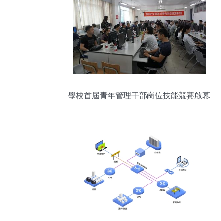
學校首屆青年管理干部崗位技能競賽啟幕
以賽促能，技術先行