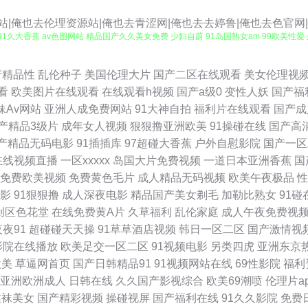
站|俺也去伦理资源站|俺也去青涩网|俺也去去婷鲁|俺也去色官网
 91久大香蕉 av色图网站 精品国产久久美女免费 少妇自蔚 91岛国熟女am 99欧美性
频首页入口 97尤物导航 久草在线资源 亚洲国产91线视频 91啪啪 超碰c人人操 欧美
产精品性
乱伦种子
美国伦理大片
国产二区在线观看
美女伦理视
看
欧美图片在线观看
在线观看h视频
国产a级0
变性人妖
国产福
本不卡 日韩精品色综合 91久久婷婷国 www夜夜肏肏 久久人妻视频 深爱激情网1 91黄
妹Av网站
亚洲人成免费网站
91大神自拍
福利片在线观看
国产成
产精品3级片
成年女人视频
狠狠撸亚洲欧美
91操碰在线
国产高
 WWW一区女人 蜜桃最新视频在线观看 激情国产一区 国产自拍偷偷视频 大香蕉伊在线观
产精品无码电影
91插插库
97超碰大香蕉
户外自慰影院
国产一区
在线视频直播
一区xxxxx
岛国大片免费视频
一道日本亚洲香蕉
国
费公开 极品美女自蔚正在播 色婷婷久久综 91福利在线导航 成人高清三级网址 欧美大久久 
免费欧美视频
免费黄色毛片
成人精品无码视频
欧美午夜极品
性
影
91狠狠撸
成人深夜电影
精品国产美女剃毛
加勒比熟女
91碰
果视频 男人天堂狠狠 亚洲午夜久久 91青青视频 丰满少妇av 欧韩免费视频 91se激
创区色花堂
在线免费黄A片
久草福利
乱伦家庭
成人午夜免费视
夜夜91
超碰碰天天操
91草草酒店视频
韩日一区二区
国产激情视
频1区2区 国产91双飞 波多野吉依久久 欧美专区一 91变态软件 avav九九 极品美女
影院在线播放
欧美足交一区二区
91视频电影
另类四虎
亚洲东京
欧美
草逼网首页
国产日韩精品91
91视频网站在线
69性影院
福利
网址黄 欧美日韩综合色 91n在线观看 91做爱视频在线观看 精品嫂子综合 wwwav热
亚洲欧洲成人
日韩在线
久久国产影视综合
欧美69潮喷
伦理片a
丝袜美女
国产精彩视频
操碰视屏
国产福利在线
91久久影院
免费
 夜福利第一区日韩 91在线swag 韩日无码av 五月天综合影院 91偷拍网 九九热一