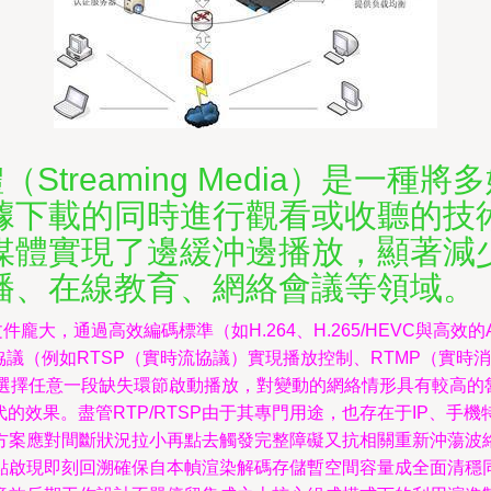
（Streaming Media）是一
據下載的同時進行觀看或收聽的技
媒體實現了邊緩沖邊播放，顯著減
播、在線教育、網絡會議等領域。
件龐大，通過高效編碼標準（如H.264、H.265/HEVC與高
議（例如RTSP（實時流協議）實現播放控制、RTMP（實時消
協議選擇任意一段缺失環節啟動播放，對變動的網絡情形具有較高
代的效果。盡管RTP/RTSP由于其專門用途，也存在于IP、手
方案應對間斷狀況拉小再點去觸發完整障礙又抗相關重新沖蕩波
點啟現即刻回溯確保自本幀渲染解碼存儲暫空間容量成全面清穩