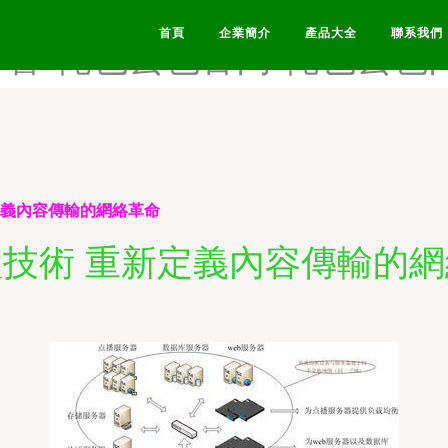
资源-俺也去六月激情-俺也
首頁
企業簡介
產品大全
聯系我們
婷鲁-俺也去色官网-俺也去色
定義內容傳輸的網絡革命
技術 重新定義內容傳輸的