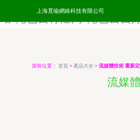
俺也去老色官网-俺也去理论
上海覓喻網絡科技有限公司
站-俺也去青涩网-俺也去去
當前位置：
首頁
>
產品大全
>
流媒體技術 重新
流媒體