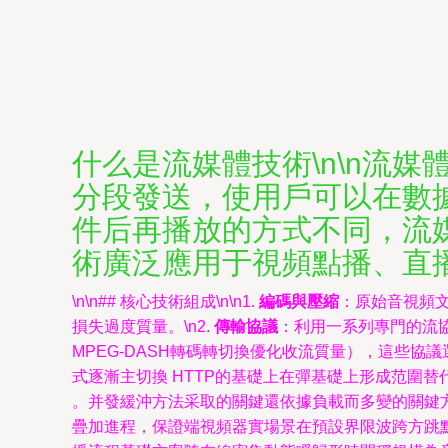
什么是流媒體技術\n\n流媒體
分段發送，使用戶可以在數
件后再播放的方式不同，流
術廣泛應用于視頻點播、直
\n\n## 核心技術組成\n\n1.
編碼與壓縮
：原始音視頻文
損失過度質量。\n2.
傳輸協議
：利用一系列專門的流協
MPEG-DASH轉碼轉切換優化收流質量），這些
式逐漸主切換 HTTP的基礎上在彈基礎上形成范圍替
。并發緩沖方法采取的關鍵還依據負載而多變的關鍵
疊加進程，保證端視頻器實場景在預設界限波跨方跳