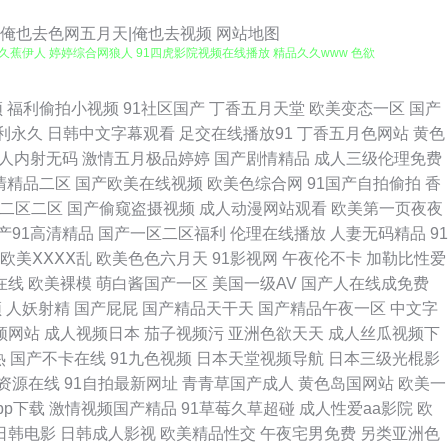
|俺也去色网五月天|俺也去视频
网站地图
爱 久蕉伊人 婷婷综合网狼人 91四虎影院视频在线播放 精品久久www 色欲
另类综合楼 在线观看不卡av网站 国产影院在线观看 在线精品 国产国际精品
频
福利偷拍小视频
91社区国产
丁香五月天堂
欧美变态一区
国产
利永久
日韩中文字幕观看
足交在线播放91
丁香五月色网站
黄色
色网入口一 AV无吗在线 久久成人午夜网站 瑟色人妻 91pron资源 97在线
人内射无码
激情五月极品婷婷
国产剧情精品
成人三级伦理免费
清精品二区
国产欧美在线视频
欧美色综合网
91国产自拍偷拍
香
看 亚洲免费蜜桃 91美女直播喷水在线播放 精品久久91 熟妇偷拍 91
二区二区
国产偷窥盗摄视频
成人动漫网站观看
欧美第一页夜夜
产91高清精品
国产一区二区福利
伦理在线播放
人妻无码精品
91
91V免费 TS赵恩静射精 WWW黑丝AVHD 四虎视频麻豆 91福利姬在
欧美ⅩⅩⅩⅩ乱
欧美色色六月天
91影视网
午夜伦不卡
加勒比性爱
在线
欧美裸模
萌白酱国产一区
美国一级AV
国产人在线成免费
情 草莓黃色片 久久国产福利 日韩在线色图观看 91久福利视频 草草草成人
频
人妖射精
国产屁屁
国产精品天干天
国产精品午夜一区
中文字
频网站
成人视频日本
茄子视频污
亚洲色欲天天
成人丝瓜视频下
内射91 日韩伦理一本道 91官方网站在线观看 吃瓜福利导航 欧美h版成人精
热
国产不卡在线
91九色视频
日本天堂视频导航
日本三级光棍影
资源在线
91自拍最新网址
青青草国产成人
黄色岛国网站
欧美一
 色情仓库 91换妻 成人福利超清自拍导航 欧美老妇 91爱豆美女视频 影音
pp下载
激情视频国产精品
91草莓久草超碰
成人性爱aa影院
欧
日韩电影
日韩成人影视
欧美精品性交
午夜宅男免费
另类亚洲色
6 先锋影音丝袜制服AV 国产精品做爱 婷婷五月先锋影音 激情文学俺去也婷